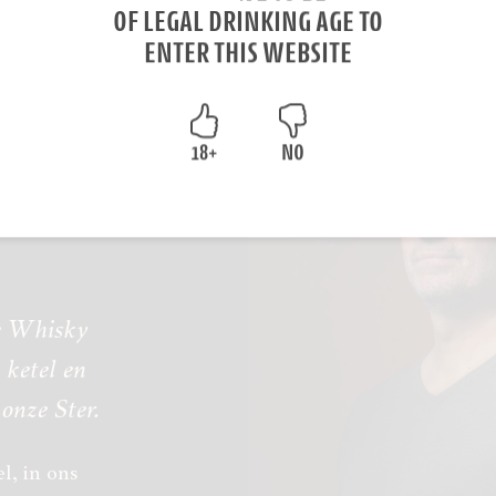
OF LEGAL DRINKING AGE TO
ENTER THIS WEBSITE
18+
NO
we Whisky
 ketel en
 onze Ster.
l, in ons