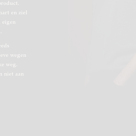
product.
art en ziel
n eigen
.
eeds
tieve wegen
ke weg.
n niet aan