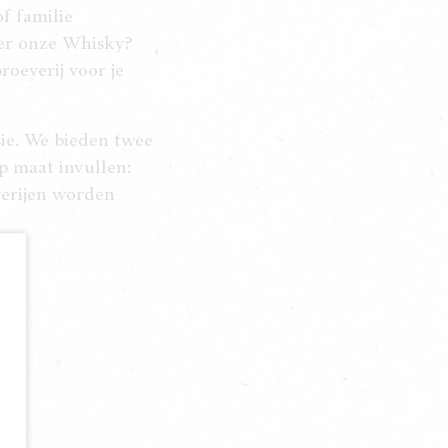
of familie
ter onze Whisky?
oeverij voor je
sie. We bieden twee
p maat invullen:
verijen worden