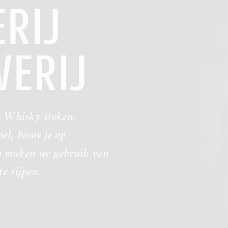
ERIJ
ERIJ
e Whisky stoken.
oel, bouw je op
om maken we gebruik van
e rijpen.