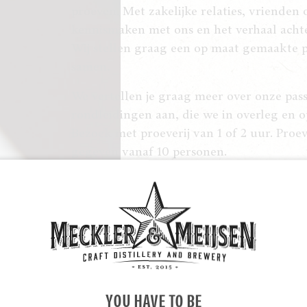
proeven. Met zakelijke relaties, vrienden 
kennismaken met ons en het verhaal ach
Wij stellen graag een op maat gemaakte pr
samen.
We vertellen je graag meer over onze pas
rondleidingen aan, die we in overleg en o
Bezoek met proeverij van 1 of 2 uur. Proe
gegeven vanaf 10 personen.
INFORMATIE AANVRAGEN
YOU HAVE TO BE